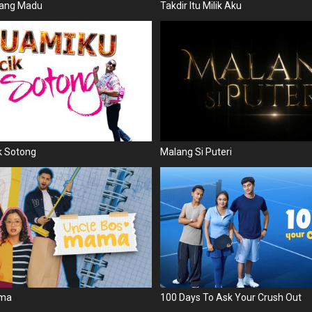
ang Madu
Takdir Itu Milik Aku
k Sotong
Malang Si Puteri
ama
100 Days To Ask Your Crush Out