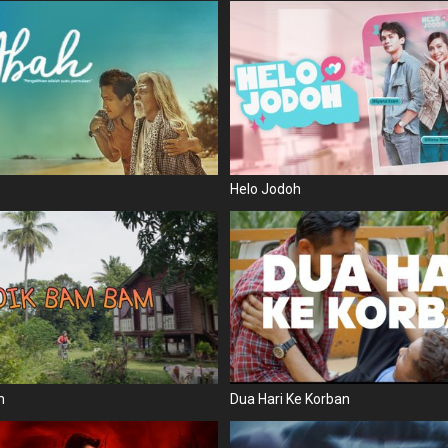
Helo Jodoh
m
Dua Hari Ke Korban