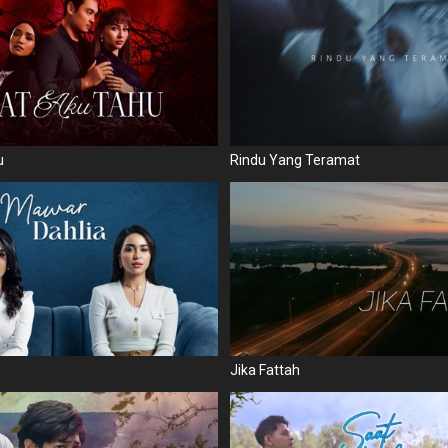
u
Rindu Yang Teramat
Jika Fattah