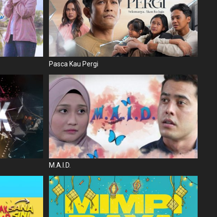
Pasca Kau Pergi
M.A.I.D.