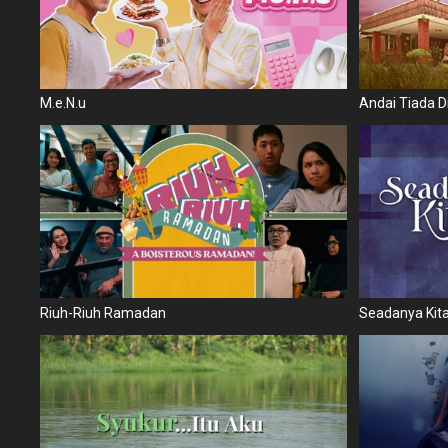
M.e.N.u
Andai Tiada D
Riuh-Riuh Ramadan
Seadanya Kit