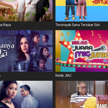
ia Raya
Terompak Sana Tertukar Sini
a
Kelab JMJ