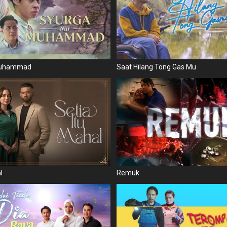
Muhammad
Saat Hilang Tong Gas Mu
l
Remuk