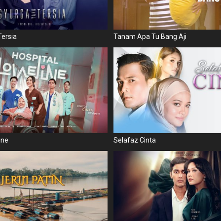
ersia
Tanam Apa Tu Bang Aji
ine
Selafaz Cinta