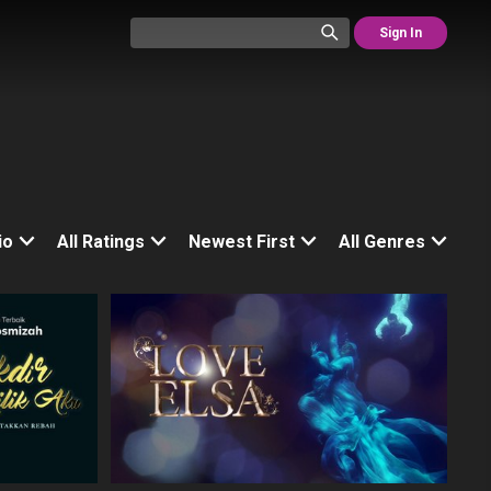
Sign In
io
All Ratings
Newest First
All Genres