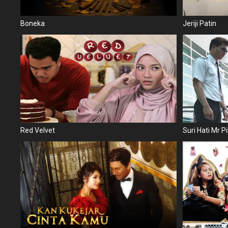
Boneka
Jeriji Patin
Red Velvet
Suri Hati Mr Pi