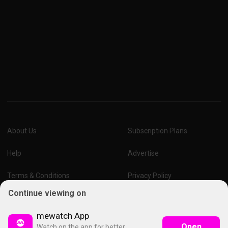
About Us
Subscription Plans
Help
Advertise
Terms & Conditions
Privacy Policy
Continue viewing on
Report Vulnerability
Online Links Policy
mewatch App
Open
Watch on the app for better