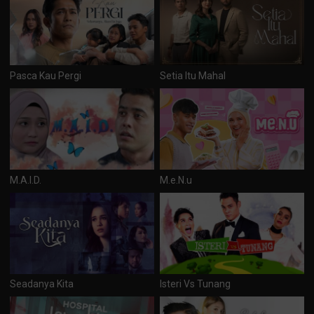
Pasca Kau Pergi
Setia Itu Mahal
M.A.I.D.
M.e.N.u
Seadanya Kita
Isteri Vs Tunang