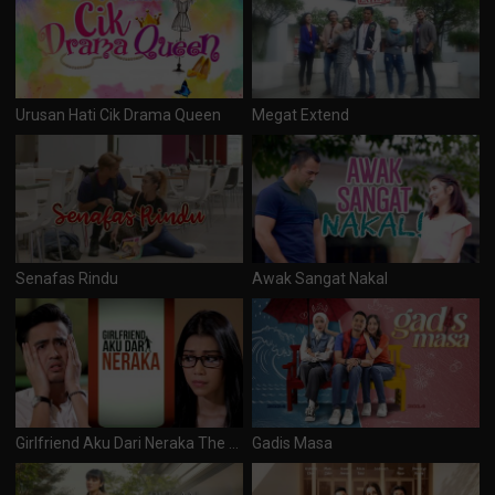
Urusan Hati Cik Drama Queen
Megat Extend
Senafas Rindu
Awak Sangat Nakal
Girlfriend Aku Dari Neraka The Series
Gadis Masa