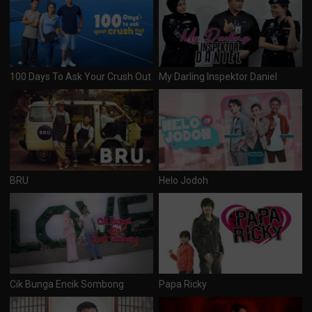
100 Days To Ask Your Crush Out
My Darling Inspektor Daniel
BRU
Helo Jodoh
Cik Bunga Encik Sombong
Papa Ricky